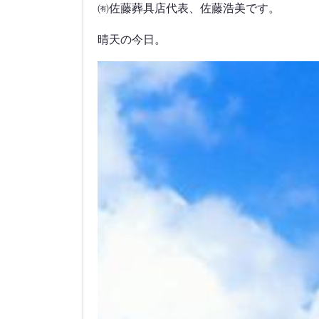
㈲佐藤葬具店代表、佐藤浩美です。
晴天の今日。