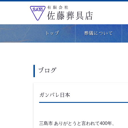
有限会社佐藤葬具店
>
ブログ
>
日々のこと
>
ガンバレ日本
トップ
葬儀について
ブログ
ガンバレ日本
三島市 ありがとうと言われて400年、