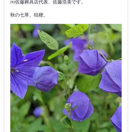
㈲佐藤葬具店代表、佐藤浩美です。
秋の七草、桔梗。